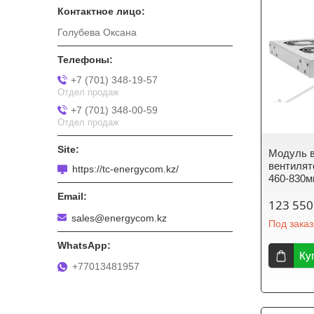
Голубева Оксана
+7 (701) 348-19-57
Отдел продаж
+7 (701) 348-00-59
Отдел продаж
Модуль в
вентилят
https://tc-energycom.kz/
460-830м
123 550
sales@energycom.kz
Под заказ
Ку
+77013481957