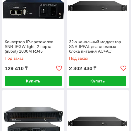
Конвертор IP-протоколов
32-х канальный модулятор
SNR-IPGW-light, 2 порта
SNR-IPPAL два съемных
(in/out) 1000M RJ45
блока питания AC+AC
Под заказ
Под заказ
129 410
2 302 430
₸
₸
Купить
Купить