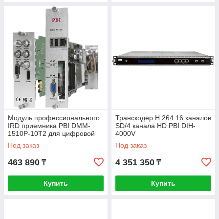
Модуль профессионального
Транскодер H.264 16 каналов
IRD приемника PBI DMM-
SD/4 канала HD PBI DIH-
1510P-10T2 для цифровой
4000V
ГС PBI DMM-1000
Под заказ
Под заказ
463 890
4 351 350
₸
₸
Купить
Купить