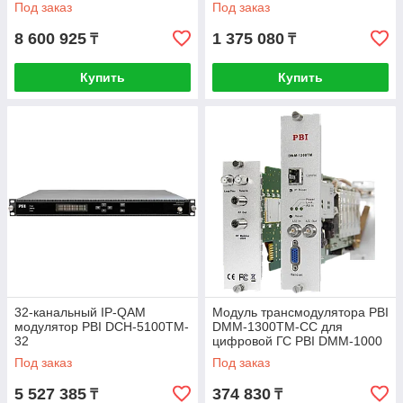
MBX100
Под заказ
Под заказ
8 600 925
1 375 080
₸
₸
Купить
Купить
32-канальный IP-QAM
Модуль трансмодулятора PBI
модулятор PBI DCH-5100TM-
DMM-1300TM-CC для
32
цифровой ГС PBI DMM-1000
Под заказ
Под заказ
5 527 385
374 830
₸
₸