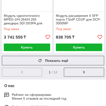
Модуль однопоточного
Модуль расширения 4 SFP
MPEG-2/H.264/H.265
порта TSoIP C01IP для DCP-
декодера SDI D03PA для
3000MF
DCP-3000MF
Под заказ
Под заказ
3 741 555
838 705
₸
₸
Купить
Купить
Показать ещё
1
/ 14
О нас
Рейтинг не сформирован
Менее 5 отзывов за последний год