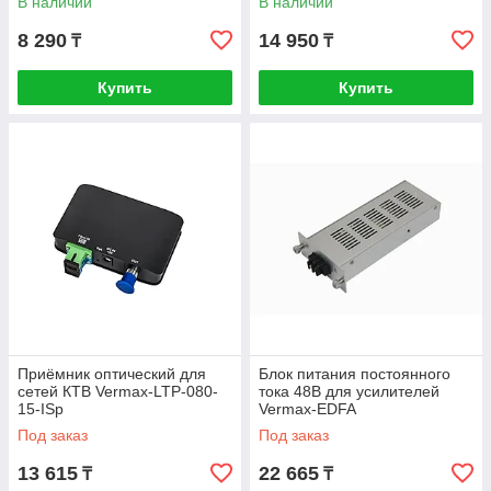
В наличии
В наличии
8 290
14 950
₸
₸
Купить
Купить
Приёмник оптический для
Блок питания постоянного
сетей КТВ Vermax-LTP-080-
тока 48В для усилителей
15-ISp
Vermax-EDFA
Под заказ
Под заказ
13 615
22 665
₸
₸