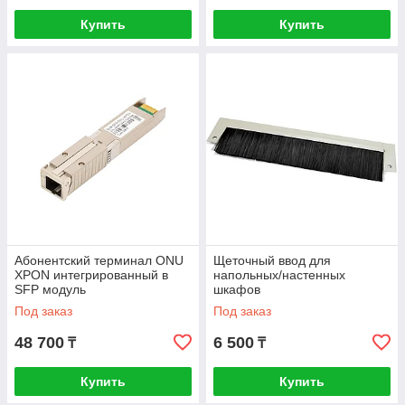
Купить
Купить
Абонентский терминал ONU
Щеточный ввод для
XPON интегрированный в
напольных/настенных
SFP модуль
шкафов
Под заказ
Под заказ
48 700
6 500
₸
₸
Купить
Купить