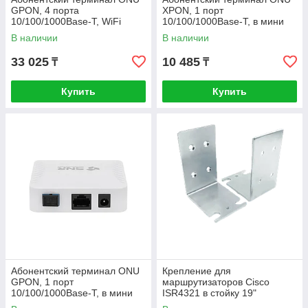
GPON, 4 порта
XPON, 1 порт
10/100/1000Base-T, WiFi
10/100/1000Base-T, в мини
2.4/5, С+
корпусе.
В наличии
В наличии
33 025
10 485
₸
₸
Купить
Купить
Абонентский терминал ONU
Крепление для
GPON, 1 порт
маршрутизаторов Cisco
10/100/1000Base-T, в мини
ISR4321 в стойку 19"
корпусе.