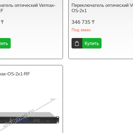
атель оптический Vermax-
Переключатель оптический V
RF
OS-2x1
 ₸
346 735 ₸
Под заказ
пить
Купить
max-OS-2x1-RF