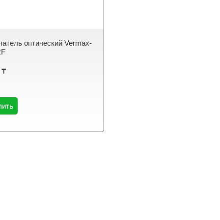
атель оптический Vermax-
RF
 ₸
пить