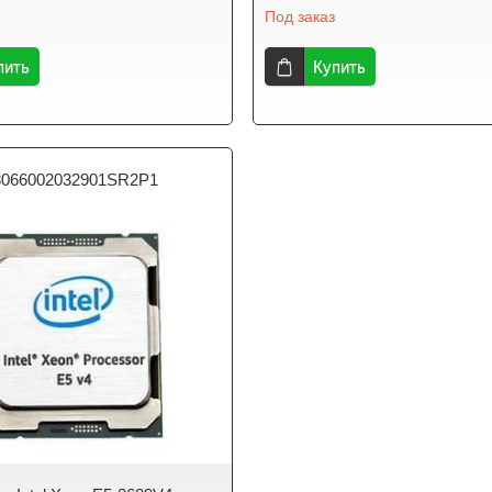
Под заказ
пить
Купить
066002032901SR2P1