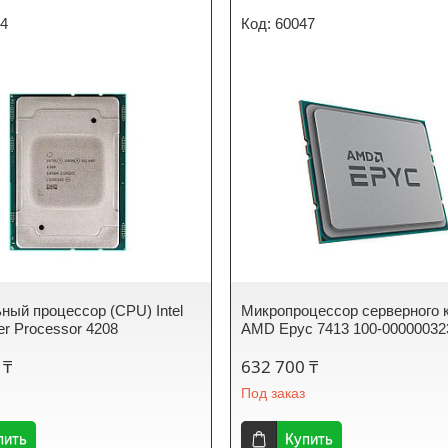
14
60047
ный процессор (CPU) Intel
Микропроцессор серверного 
er Processor 4208
AMD Epyc 7413 100-00000032
 ₸
632 700 ₸
Под заказ
пить
Купить