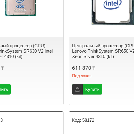
ный процессор (CPU)
Центральный процессор (CP
hinkSystem SR630 V2 Intel
Lenovo ThinkSystem SR650 V2 
r 4310 (kit)
Xeon Silver 4310 (kit)
 ₸
611 870 ₸
Под заказ
пить
Купить
83
58172