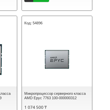
54896
класса
Микропроцессор серверного класса
9
AMD Epyc 7763 100-000000312
1 074 500 ₸