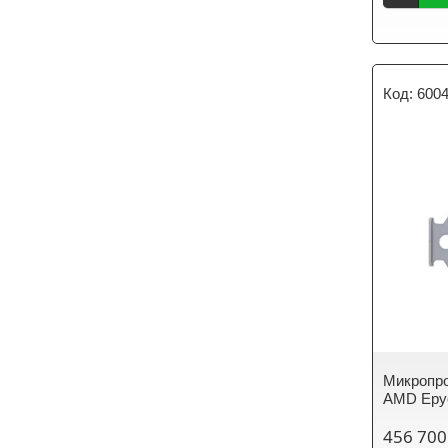
600
Микропро
AMD Epyc
456 700