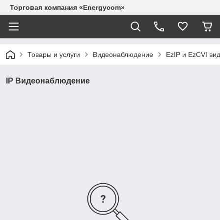
Торговая компания «Energycom»
Товары и услуги
Видеонаблюдение
EzIP и EzCVI в
IP Видеонаблюдение