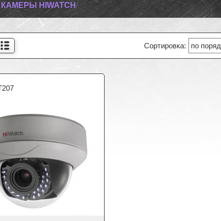
I КАМЕРЫ HIWATCH
T207