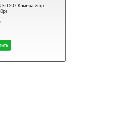
DS-T207 Камера 2mp
80p)
₸
пить