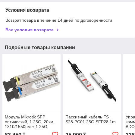
Условия возврата
Возврат товара в течение 14 дней по договоренности
Все условия возврата
Подобные товары компании
Модуль Mikrotik SFP
Пассивный кабель FS
Упр
оптический, 1.25G, 20км,
S28-PC01 25G SFP28 1m
комм
1310/1550нм + 1.25G,
BDC
20км, 1550/1310нм
10/1
83 450
25 900
228
₸
₸