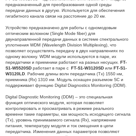
предназначенный для преобразования одной среды
передачи данных в другую. Используется для обеспечения
гигабитного канала связи на расстояние до 20 км.
Устройство предназначено для работы с одномодовым
оптическим волокном (Single Mode fiber) для
двунаправленной передачи данных в системе спектрального
уплотнения WDM (Wavelength Division Multiplexing), что
позволяет осуществлять передачу в двух направлениях по
одному волокну. WDM модули используются в паре, их
передатчики и приемники работают на разных несущих.
FT-
S1-W5520SD
работает в паре с
FT-S1-W3120SD
или
FT-S1-
W3120LD
. Рабочие длины волн передатчика (Tx) 1550 нм,
приемника (Rx) 1310 нм. Модуль оснащен разъемом SC и
поддерживает функцию Digital Diagnostics Monitoring (DDM).
Digital Diagnostic Monitoring (DDM) – это специальная
функция оптического модуля, которая позволяет
контролировать и просматривать в режиме реального
времени такие параметры, как мощность исходящего сигнала
(Tx), уровень принимаемого сигнала (Rx), напряжение
питания, температуру модуля и ток смещения в цепи
передатчика. Изменения данных параметров позволяют