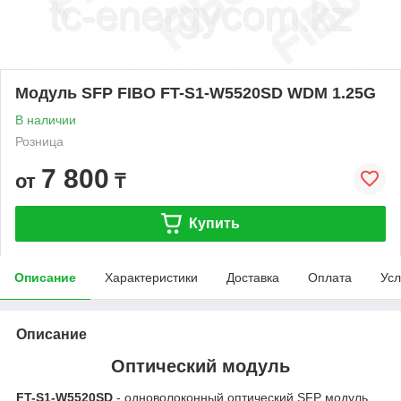
Модуль SFP FIBO FT-S1-W5520SD WDM 1.25G
В наличии
Розница
7 800
от
₸
Купить
Описание
Характеристики
Доставка
Оплата
Усл
Описание
Оптический модуль
FT-S1-W5520SD
- одноволоконный оптический SFP модуль,