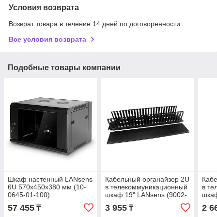
Условия возврата
Возврат товара в течение 14 дней по договоренности
Все условия возврата
Подобные товары компании
Шкаф настенный LANsens
Кабельный органайзер 2U
Кабе
6U 570x450x380 мм (10-
в телекоммуникационный
в т
0645-01-100)
шкаф 19" LANsens (9002-
шкаф
ORG-100)
ORG
57 455
3 955
2 6
₸
₸