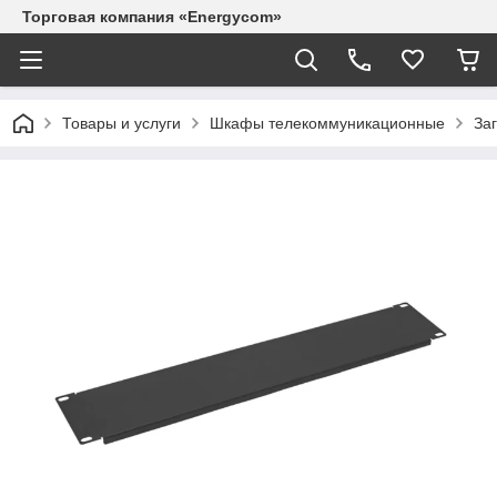
Торговая компания «Energycom»
Товары и услуги
Шкафы телекоммуникационные
За