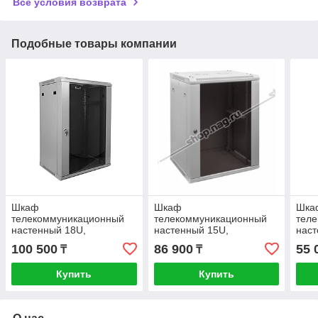
Все условия возврата
Подобные товары компании
Шкаф
Шкаф
Шка
телекоммуникационный
телекоммуникационный
тел
настенный 18U,
настенный 15U,
наст
600х450х901 (ШхГхВ)
600х450х770мм
523
100 500
86 900
55 
₸
₸
LITE
двер
Купить
Купить