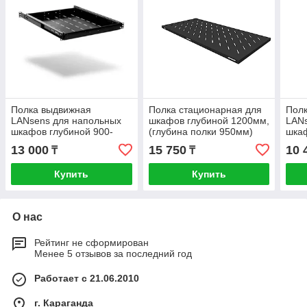
Полка выдвижная
Полка стационарная для
Пол
LANsens для напольных
шкафов глубиной 1200мм,
LANs
шкафов глубиной 900-
(глубина полки 950мм)
шкаф
1200 мм, 440х550х44 мм
распределенная нагрузка
мм, 
13 000
15 750
10 
₸
₸
(5055-F-100)
20кг, цвет-черный (SNR-
F-10
SHELF-12095-20
Купить
Купить
О нас
Рейтинг не сформирован
Менее 5 отзывов за последний год
Работает с 21.06.2010
г. Караганда