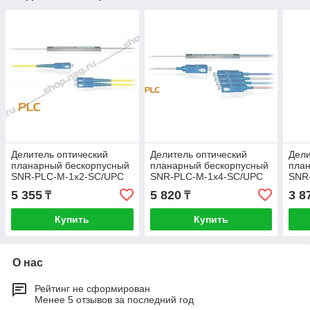
Делитель оптический
Делитель оптический
Дели
планарный бескорпусный
планарный бескорпусный
пла
SNR-PLC-M-1x2-SC/UPC
SNR-PLC-M-1x4-SC/UPC
SNR
5 355
5 820
3 8
₸
₸
Купить
Купить
О нас
Рейтинг не сформирован
Менее 5 отзывов за последний год