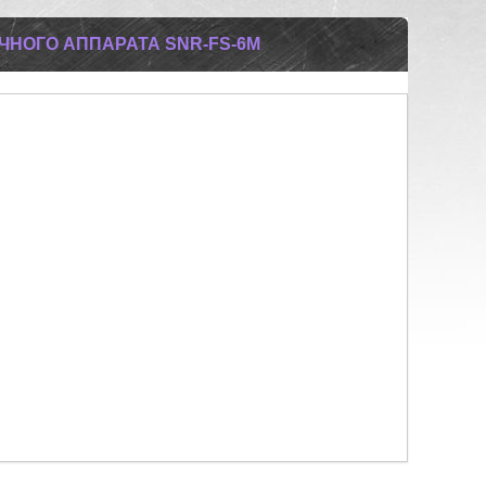
ЧНОГО АППАРАТА SNR-FS-6M