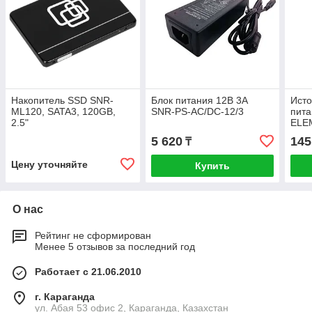
Накопитель SSD SNR-
Блок питания 12В 3А
Исто
ML120, SATA3, 120GB,
SNR-PS-AC/DC-12/3
пита
2.5"
ELEM
1500
5 620
145
₸
(208
(3x7
Цену уточняйте
Купить
О нас
Рейтинг не сформирован
Менее 5 отзывов за последний год
Работает с 21.06.2010
г. Караганда
ул. Абая 53 офис 2, Караганда, Казахстан