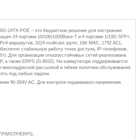
0G-24TX-POE – это бюджетное решение для построения
нащен 24 портами 10/100/1000Base-T и 4 портами 1/10G SFP+,
v4 маршрутов, 1024 multicast групп, 16K MAC, 1792 ACL.
 обеспечит стабильную работу точек доступа, IP-телефонов,
Вт). Для организации отказоустойчивых сетей реализована
, а также ERPS (G.8032). На коммутаторе поддерживается
 многоадресной рассылкой и гибкие политики обслуживания
сеть под любые задачи.
ния 90-264V AC. Для контроля подаваемого напряжения
STP/MSTP/ERPS;