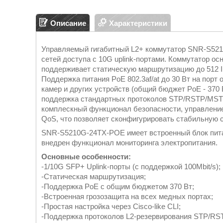
Описание
Характеристики
Управляемый гигабитный L2+ коммутатор SNR-S521
сетей доступа c 10G uplink-портами. Коммутатор ос
поддерживает статическую маршрутизацию до 512 IP
Поддержка питания PoE 802.3af/at до 30 Вт на порт
камер и других устройств (общий бюджет PoE - 370 
поддержка стандартных протоколов STP/RSTP/MSTP
комплескный функционал безопасности, управление
QoS, что позволяет сконфигурировать стабильную 
SNR-S5210G-24TX-POE имеет встроенный блок пита
внедрен функционал мониторинга электропитания.
Основные особенности:
-1/10G SFP+ Uplink-порты (с поддержкой 100Mbit/s);
-Статическая маршрутизация;
-Поддержка PoE c общим бюджетом 370 Вт;
-Встроенная грозозащита на всех медных портах;
-Простая настройка через Cisco-like CLI;
-Поддержка протоколов L2-резервирования STP/R