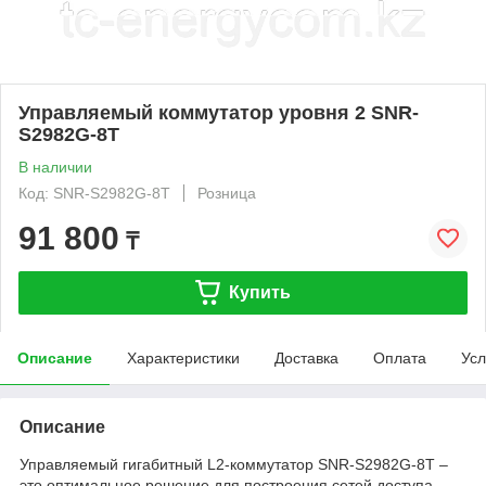
Управляемый коммутатор уровня 2 SNR-
S2982G-8T
В наличии
Код: SNR-S2982G-8T
Розница
91 800
₸
Купить
Описание
Характеристики
Доставка
Оплата
Усл
Описание
Управляемый гигабитный L2-коммутатор SNR-S2982G-8T –
это оптимальное решение для построения сетей доступа.