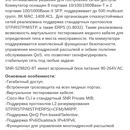
Коммутатор оснащен 8 портами 10/100/1000Base-T и 2
портами 100/1000Base-X SFP, поддерживает до 500 multicast
групп, 8K MAC, 1408 ACL. Для организации отказоустойчивых
сетей реализована поддержка стандартных протоколов
STP/RSTP/MSTP, а также ERPS (G.8032). Также реализована
возможность виртуального тестирования медного кабеля для
определения типа и места неисправности. На коммутаторе
поддерживается комплескный функционал безопасности,
управление многоадресной рассылкой и гибкие политики
обслуживания QoS, что позволяет сконфигурировать
стабильную сеть под любые задачи.
SNR-S2982G-8T имеет встроенный блок питания 90-264V AC.
Основные особенности:
-Гигабитный доступ;
-Встроенная грозозащита на всех медных портах;
-Виртуальное тестирование кабеля;
-Cisco-like CLI и стандартный SNR Private MIB;
-Поддержка протоколов L2-резервирования
STP/RSTP/MSTP/ERPS(+CFM)/MRPP;
-Поддержка QinQ Port-based/Selective;
-Поддержка IPv6/Dualstack IPv4/IPv6;
-Функционал для управления многоадресной рассылкой