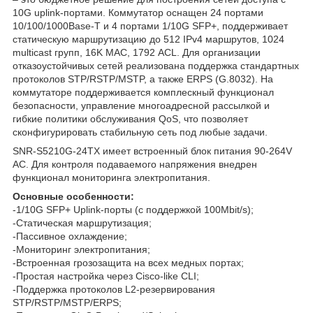
10G uplink-портами. Коммутатор оснащен 24 портами
10/100/1000Base-T и 4 портами 1/10G SFP+, поддерживает
статическую маршрутизацию до 512 IPv4 маршрутов, 1024
multicast групп, 16K MAC, 1792 ACL. Для организации
отказоустойчивых сетей реализована поддержка стандартных
протоколов STP/RSTP/MSTP, а также ERPS (G.8032). На
коммутаторе поддерживается комплескный функционал
безопасности, управление многоадресной рассылкой и
гибкие политики обслуживания QoS, что позволяет
сконфигурировать стабильную сеть под любые задачи.
SNR-S5210G-24TX имеет встроенный блок питания 90-264V
AC. Для контроля подаваемого напряжения внедрен
функционал мониторинга электропитания.
Основные особенности:
-1/10G SFP+ Uplink-порты (с поддержкой 100Mbit/s);
-Статическая маршрутизация;
-Пассивное охлаждение;
-Мониторинг электропитания;
-Встроенная грозозащита на всех медных портах;
-Простая настройка через Cisco-like CLI;
-Поддержка протоколов L2-резервирования
STP/RSTP/MSTP/ERPS;