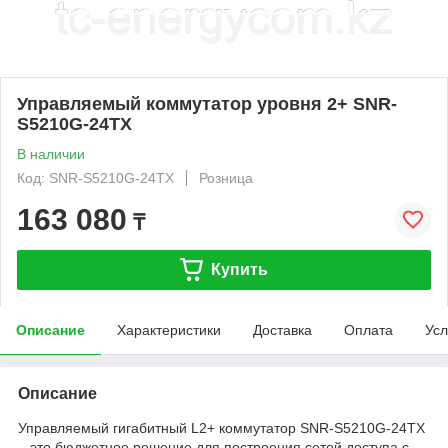
Управляемый коммутатор уровня 2+ SNR-
S5210G-24TX
В наличии
Код: SNR-S5210G-24TX
Розница
163 080
₸
Купить
Описание
Характеристики
Доставка
Оплата
Усл
Описание
Управляемый гигабитный L2+ коммутатор SNR-S5210G-24TX
– это бюджетное решение для построения сетей доступа c