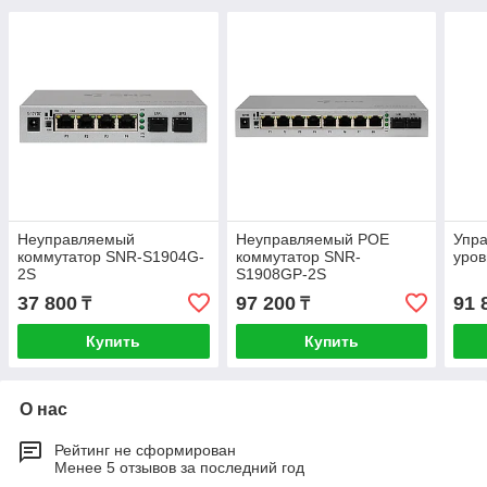
Неуправляемый
Неуправляемый POE
Упр
коммутатор SNR-S1904G-
коммутатор SNR-
уро
2S
S1908GP-2S
37 800
97 200
91 
₸
₸
Купить
Купить
О нас
Рейтинг не сформирован
Менее 5 отзывов за последний год