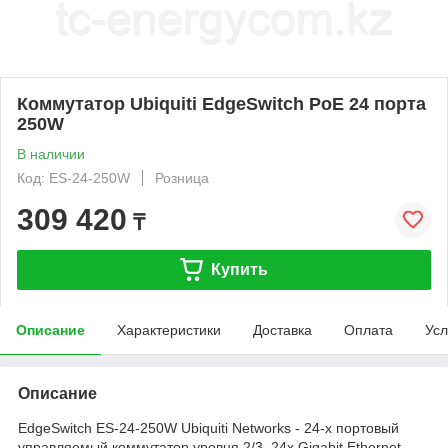
Коммутатор Ubiquiti EdgeSwitch PoE 24 порта
250W
В наличии
Код: ES-24-250W
Розница
309 420
₸
Купить
Описание
Характеристики
Доставка
Оплата
Усл
Описание
EdgeSwitch ES-24-250W Ubiquiti Networks - 24-х портовый
управляемый коммутатор уровня 2/3. 24x Gigabit Ethernet