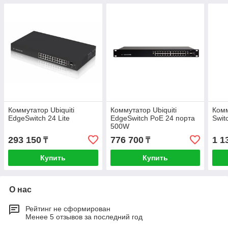
Коммутатор Ubiquiti
Коммутатор Ubiquiti
Комм
EdgeSwitch 24 Lite
EdgeSwitch PoE 24 порта
Swit
500W
293 150
776 700
1 1
₸
₸
Купить
Купить
О нас
Рейтинг не сформирован
Менее 5 отзывов за последний год