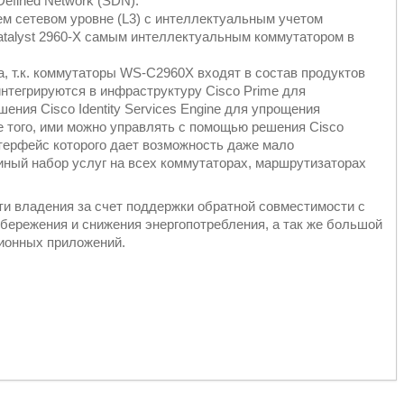
efined Network (SDN).
ем сетевом уровне (L3) с интеллектуальным учетом
atalyst 2960-X самым интеллектуальным коммутатором в
а, т.к. коммутаторы WS-C2960X входят в состав продуктов
интегрируются в инфраструктуру Cisco Prime для
ения Cisco Identity Services Engine для упрощения
е того, ими можно управлять с помощью решения Cisco
нтерфейс которого дает возможность даже мало
ный набор услуг на всех коммутаторах, маршрутизаторах
ти владения за счет поддержки обратной совместимости с
сбережения и снижения энергопотребления, а так же большой
ционных приложений.