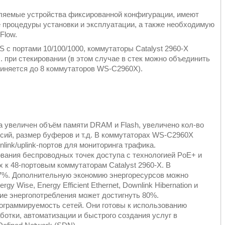
ляемые устройства фиксированной конфигурации, имеют
процедуры установки и эксплуатации, а также необходимую
nFlow.
S с портами 10/100/1000, коммутаторы Catalyst 2960-X
. при стекировании (в этом случае в стек можно объединить
единяется до 8 коммутаторов WS-C2960X).
 увеличен объём памяти DRAM и Flash, увеличено кол-во
ий, размер буферов и т.д. В коммутаторах WS-C2960X
nlink/uplink-портов для мониторинга трафика.
ования беспроводных точек доступа с технологией PoE+ и
 к 48-портовым коммутаторам Catalyst 2960-X. В
27%. Дополнительную экономию энергоресурсов можно
y Wise, Energy Efficient Ethernet, Downlink Hibernation и
ение энергопотребления может достигнуть 80%.
ограммируемость сетей. Они готовы к использованию
ботки, автоматизации и быстрого создания услуг в