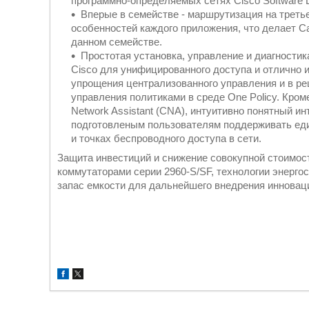
программно-определяемых сетях Cisco Software D
Вперые в семействе - маршрутизация на треть
особенностей каждого приложения, что делает C
данном семействе.
Простотая установка, управление и диагностик
Cisco для унифицированного доступа и отлично 
упрощения централизованного управления и в реш
управления политиками в среде One Policy. Кром
Network Assistant (CNA), интуитивно понятный и
подготовленым пользователям поддерживать еди
и точках беспроводного доступа в сети.
Защита инвестиций и снижение совокупной стоимос
коммутаторами серии 2960-S/SF, технологии энерго
запас емкости для дальнейшего внедрения иннова