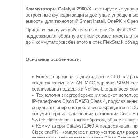
Коммутаторы Catalyst 2960-X
- стекируемые управ
встроенные функции защиты доступа и упрощенные 
емкость для технологий Smart Install, OnePK и Ope
Придя на смену устройствам из серии Catalyst 2960-
поддерживают обратную с ними совместимость в т.ч
до 4 коммутаторов; без этого в стек FlexStack объ
Основные особенности:
Более современные двухядерные CPU, в 2 раза
поддерживаемых VLAN, MAC-адресов, SPAN-сесс
реализована поддержка Netflow-Lite для всех dow
Технология энергосбережения за счет использ
IP-телефонов Cisco DX650 Class 4, подключенных
результате энергопотребление сокращается на 
получить при использовании технологий Cisco Energ
Switch Hibernation - таким образом, общее сниж
Коммутаторы Catalyst 2960-X поддерживают пр
Cisco onePK - комплекса инструментов для разра