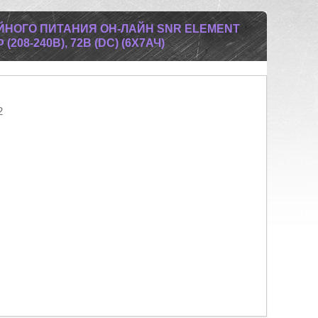
НОГО ПИТАНИЯ ОН-ЛАЙН SNR ELEMENT
Ф (208-240В), 72В (DC) (6X7АЧ)
2