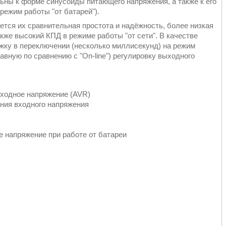
льны к форме синусоиды питающего напряжения, а также к его
ежим работы "от батарей").
ся их сравнительная простота и надёжность, более низкая
акже высокий КПД в режиме работы "от сети". В качестве
жку в переключении (несколько миллисекунд) на режим
авную по сравнению с "On-line") регулировку выходного
ходное напряжение (AVR)
ния входного напряжения
 напряжение при работе от батареи