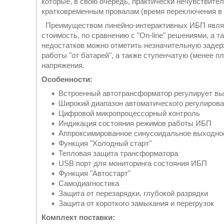
которые, в свою очередь, практически нечувствите
кратковременным провалам (время переключения в р
Преимуществом линейно-интерактивных ИБП являет
стоимость, по сравнению с "On-line" решениями, а т
недостатков можно отметить незначительную задер
работы "от батарей", а также ступенчатую (менее пл
напряжения.
Особенности:
Встроенный автотрансформатор регулирует вы
Широкий диапазон автоматического регулирова
Цифровой микропроцессорный контроль
Индикация состояния режимов работы ИБП
Аппроксимированное синусоидальное выходное
Функция "Холодный старт"
Тепловая защита трансформатора
USB порт для мониторинга состояния ИБП
Функция "Автостарт"
Самодиагностика
Защита от перезарядки, глубокой разрядки
Защита от короткого замыкания и перегрузок
Комплект поставки: