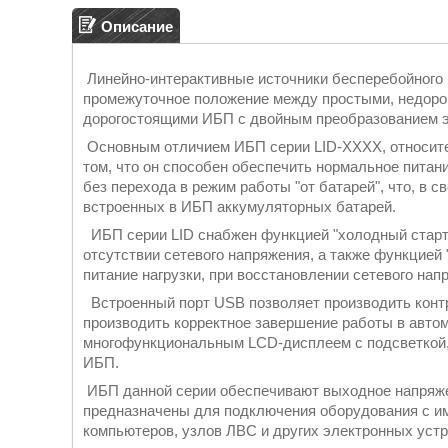
Описание
Линейно-интерактивные источники бесперебойного 
промежуточное положение между простыми, недорог
дорогостоящими ИБП с двойным преобразованием эне
Основным отличием ИБП серии LID-XXXX, относитель
том, что он способен обеспечить нормальное питани
без перехода в режим работы "от батарей", что, в 
встроенных в ИБП аккумуляторных батарей.
ИБП серии LID снабжен функцией "холодный старт
отсутствии сетевого напряжения, а также функцией
питание нагрузки, при восстановлении сетевого на
Встроенный порт USB позволяет производить конт
производить корректное завершение работы в авто
многофункциональным LCD-дисплеем с подсветкой,
ИБП.
ИБП данной серии обеспечивают выходное напряжен
предназначены для подключения оборудования с и
компьютеров, узлов ЛВС и других электронных уст