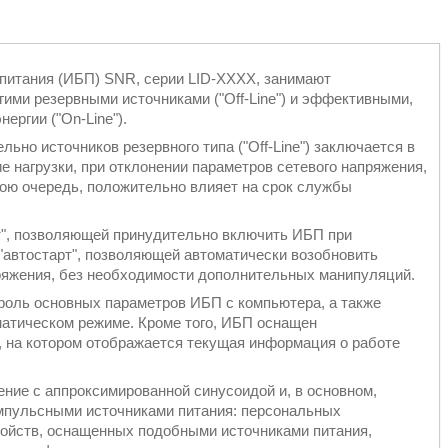
питания (ИБП) SNR, серии LID-XXXX, занимают
ими резервными источниками ("Off-Line") и эффективными,
ргии ("On-Line").
но источников резервного типа ("Off-Line") заключается в
е нагрузки, при отклонении параметров сетевого напряжения,
свою очередь, положительно влияет на срок службы
", позволяющей принудительно включить ИБП при
 "автостарт", позволяющей автоматически возобновить
пряжения, без необходимости дополнительных манипуляций.
роль основных параметров ИБП с компьютера, а также
матическом режиме. Кроме того, ИБП оснащен
 на котором отображается текущая информация о работе
ие с аппроксимированной синусоидой и, в основном,
мпульсными источниками питания: персональных
ройств, оснащенных подобными источниками питания,