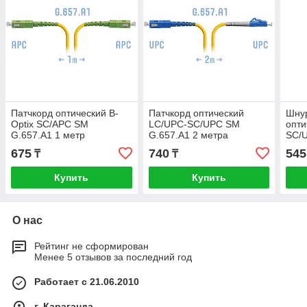
Патчкорд оптический B-
Патчкорд оптический
Шну
Optix SC/APC SM
LC/UPC-SC/UPC SM
опти
G.657.A1 1 метр
G.657.A1 2 метра
SC/U
мет
675
740
545
₸
₸
Купить
Купить
О нас
Рейтинг не сформирован
Менее 5 отзывов за последний год
Работает с 21.06.2010
г. Караганда