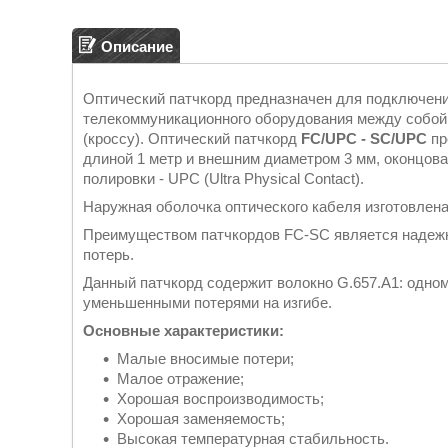
Описание
Оптический патчкорд предназначен для подключен
телекоммуникационного оборудования между собой
(кроссу). Оптический патчкорд
FC/UPC - SC/UPC
пр
длиной 1 метр и внешним диаметром 3 мм, оконцован
полировки - UPC (Ultra Physical Contact).
Наружная оболочка оптического кабеля изготовлена
Преимуществом патчкордов FC-SC является надежн
потерь.
Данный патчкорд содержит волокно G.657.А1: одно
уменьшенными потерями на изгибе.
Основные характеристики:
Малые вносимые потери;
Малое отражение;
Хорошая воспроизводимость;
Хорошая заменяемость;
Высокая температурная стабильность.