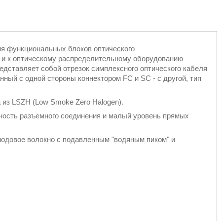
ия функциональных блоков оптического
 и к оптическому распределительному оборудованию
едставляет собой отрезок симплексного оптического кабеля
ный с одной стороны коннектором FC и SC - c другой, тип
 из LSZH (Low Smoke Zero Halogen).
ость разъемного соединения и малый уровень прямых
модовое волокно с подавленным "водяным пиком" и