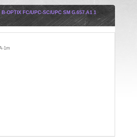
-OPTIX FC/UPC-SC/UPC SM G.657.A1 1
A-1m