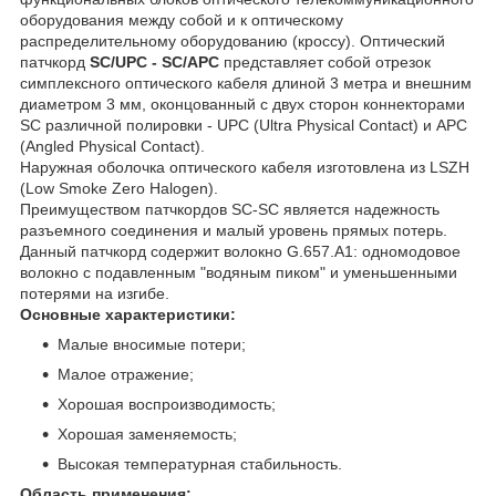
оборудования между собой и к оптическому
распределительному оборудованию (кроссу). Оптический
патчкорд
SC/UPC - SC/APC
представляет собой отрезок
симплексного оптического кабеля длиной 3 метра и внешним
диаметром 3 мм, оконцованный с двух сторон коннекторами
SC различной полировки - UPC (Ultra Physical Contact) и APC
(Angled Physical Contact).
Наружная оболочка оптического кабеля изготовлена из LSZH
(Low Smoke Zero Halogen).
Преимуществом патчкордов SC-SC является надежность
разъемного соединения и малый уровень прямых потерь.
Данный патчкорд содержит волокно G.657.А1: одномодовое
волокно с подавленным "водяным пиком" и уменьшенными
потерями на изгибе.
Основные характеристики:
Малые вносимые потери;
Малое отражение;
Хорошая воспроизводимость;
Хорошая заменяемость;
Высокая температурная стабильность.
Область применения: