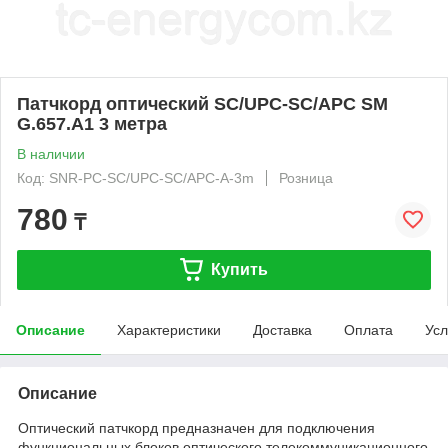
Патчкорд оптический SC/UPC-SC/APC SM
G.657.A1 3 метра
В наличии
Код: SNR-PC-SC/UPC-SC/APC-A-3m
Розница
780
₸
Купить
Описание
Характеристики
Доставка
Оплата
Усл
Описание
Оптический патчкорд предназначен для подключения
функциональных блоков оптического телекоммуникационного