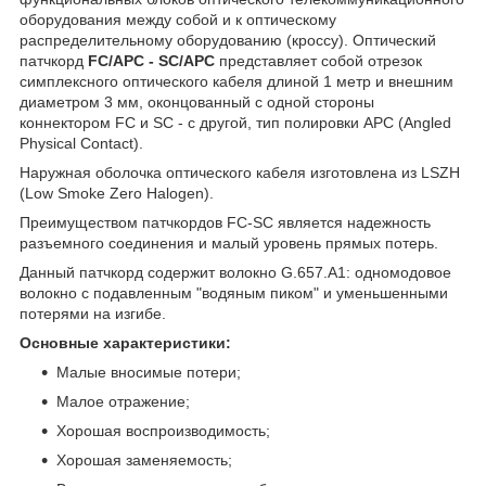
оборудования между собой и к оптическому
распределительному оборудованию (кроссу). Оптический
патчкорд
FC/APC - SC/APC
представляет собой отрезок
симплексного оптического кабеля длиной 1 метр и внешним
диаметром 3 мм, оконцованный с одной стороны
коннектором FC и SC - c другой, тип полировки APC (Angled
Physical Contact).
Наружная оболочка оптического кабеля изготовлена из LSZH
(Low Smoke Zero Halogen).
Преимуществом патчкордов FC-SC является надежность
разъемного соединения и малый уровень прямых потерь.
Данный патчкорд содержит волокно G.657.А1: одномодовое
волокно с подавленным "водяным пиком" и уменьшенными
потерями на изгибе.
Основные характеристики:
Малые вносимые потери;
Малое отражение;
Хорошая воспроизводимость;
Хорошая заменяемость;