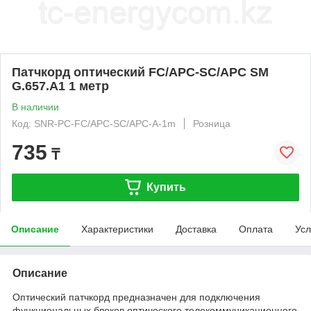
Патчкорд оптический FC/APC-SC/APC SM
G.657.A1 1 метр
В наличии
Код: SNR-PC-FC/APC-SC/APC-A-1m
Розница
735
₸
Купить
Описание
Характеристики
Доставка
Оплата
Усл
Описание
Оптический патчкорд предназначен для подключения
функциональных блоков оптического телекоммуникационного