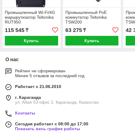
Промышленный Wi-Fi/4G
Промышленный PoE
Про
маршрутизатор Teltonika
коммутатор Teltonika
комм
RUT950
TSW200
TSW
115 545
63 275
42 
₸
₸
Купить
Купить
О нас
Рейтинг не сформирован
Менее 5 отзывов за последний год
Работает с 21.06.2010
г. Караганда
ул. Абая 53 офис 2, Караганда, Казахстан
Контакты
Сегодня работает с 08:00 до 17:00
Показать весь график работы