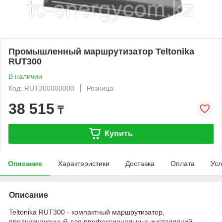
Промышленный маршрутизатор Teltonika
RUT300
В наличии
Код: RUT300000000
Розница
38 515
₸
Купить
Описание
Характеристики
Доставка
Оплата
Усл
Описание
Teltonika RUT300 - компактный маршрутизатор,
предназначенный для профессиональных инсталляций.