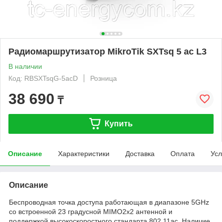
Радиомаршрутизатор MikroTik SXTsq 5 ac L3
В наличии
Код: RBSXTsqG-5acD
Розница
38 690
₸
Купить
Описание
Характеристики
Доставка
Оплата
Усл
Описание
Беспроводная точка доступа работающая в диапазоне 5GHz
со встроенной 23 градусной MIMO2x2 антенной и
поддержкой высокоскоростного стандарта 802.11ac. Наличие