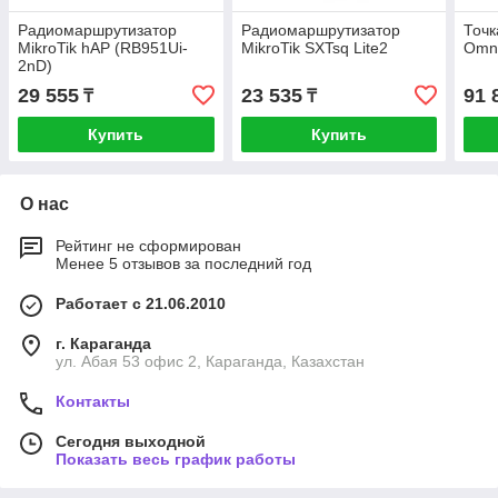
Радиомаршрутизатор
Радиомаршрутизатор
Точк
MikroTik hAP (RB951Ui-
MikroTik SXTsq Lite2
Omni
2nD)
29 555
23 535
91 
₸
₸
Купить
Купить
О нас
Рейтинг не сформирован
Менее 5 отзывов за последний год
Работает с 21.06.2010
г. Караганда
ул. Абая 53 офис 2, Караганда, Казахстан
Контакты
Сегодня выходной
Показать весь график работы