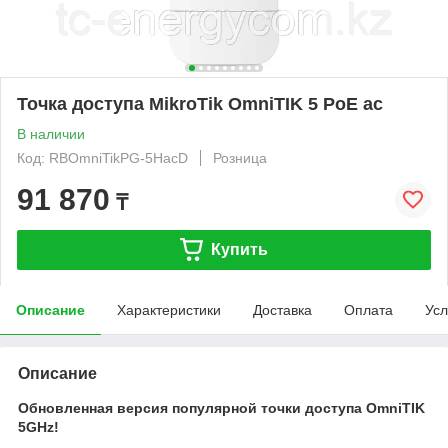
Точка доступа MikroTik OmniTIK 5 PoE ac
В наличии
Код: RBOmniTikPG-5HacD
Розница
91 870
₸
Купить
Описание
Характеристики
Доставка
Оплата
Усл
Описание
Обновленная версия популярной точки доступа OmniTIK
5GHz!