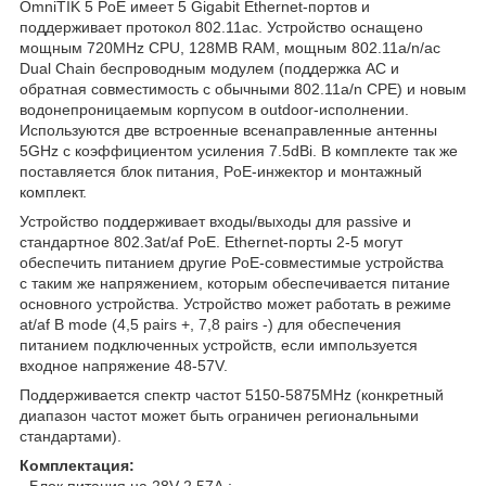
OmniTIK 5 PoE имеет 5 Gigabit Ethernet-портов и
поддерживает протокол 802.11ac. Устройство оснащено
мощным 720MHz CPU, 128MB RAM, мощным 802.11a/n/ac
Dual Chain беспроводным модулем (поддержка AC и
обратная совместимость с обычными 802.11a/n CPE) и новым
водонепроницаемым корпусом в outdoor-исполнении.
Используются две встроенные всенаправленные антенны
5GHz с коэффициентом усиления 7.5dBi. В комплекте так же
поставляется блок питания, PoE-инжектор и монтажный
комплект.
Устройство поддерживает входы/выходы для passive и
стандартное 802.3at/af PoE. Ethernet-порты 2-5 могут
обеспечить питанием другие PoE-совместимые устройства
с таким же напряжением, которым обеспечивается питание
основного устройства. Устройство может работать в режиме
at/af B mode (4,5 pairs +, 7,8 pairs -) для обеспечения
питанием подключенных устройств, если импользуется
входное напряжение 48-57V.
Поддерживается спектр частот 5150-5875MHz (конкретный
диапазон частот может быть ограничен региональными
стандартами).
Комплектация:
- Блок питания на 28V 2.57A ;