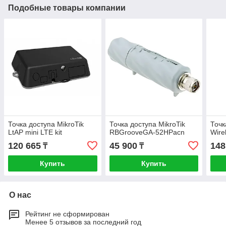
Подобные товары компании
Точка доступа MikroTik
Точка доступа MikroTik
Точк
LtAP mini LTE kit
RBGrooveGA-52HPacn
Wire
120 665
45 900
148
₸
₸
Купить
Купить
О нас
Рейтинг не сформирован
Менее 5 отзывов за последний год