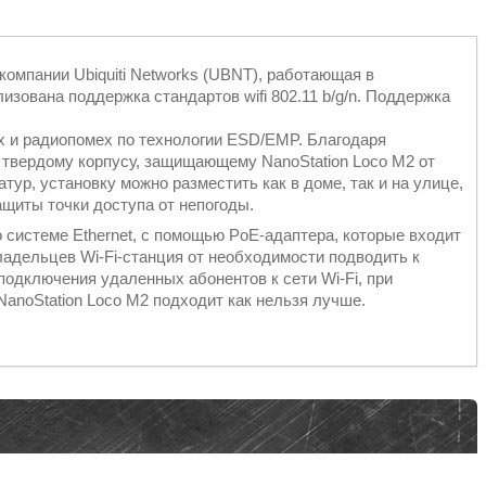
т компании Ubiquiti Networks (UBNT), работающая в
изована поддержка стандартов wifi 802.11 b/g/n. Поддержка
 и радиопомех по технологии ESD/EMP. Благодаря
е твердому корпусу, защищающему NanoStation Loco M2 от
тур, установку можно разместить как в доме, так и на улице,
ащиты точки доступа от непогоды.
о системе Ethernet, с помощью PoE-адаптера, которые входит
ладельцев Wi-Fi-станция от необходимости подводить к
подключения удаленных абонентов к сети Wi-Fi, при
NanoStation Loco M2 подходит как нельзя лучше.