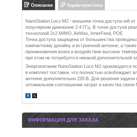
Описание
Характеристики
NanoStation Loco M2 - внешняя точка доступа wifi о
популярном диапазоне 2.4 ГГц. В точке доступа реал
технологий 2x2 MIMO, AirMax, InnerFeed, POE
Точка доступа защищена от большинства проводных
компактному дизайну и встроенной антенне, а такж
проникновения влаги и воздействия высоких темпера
при этом не потребуется никакой дополнительной з
Энергопитание NanoStation Loco M2 производится п
в комплект поставки, что полностью освобождает в
антенне дополнительно 220 В. Для решения задачи 
оптимальном соотношении затрат и качества связи 
ИНФОРМАЦИЯ ДЛЯ ЗАКАЗА