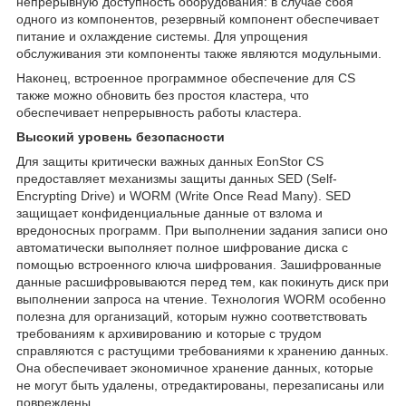
непрерывную доступность оборудования: в случае сбоя
одного из компонентов, резервный компонент обеспечивает
питание и охлаждение системы. Для упрощения
обслуживания эти компоненты также являются модульными.
Наконец, встроенное программное обеспечение для CS
также можно обновить без простоя кластера, что
обеспечивает непрерывность работы кластера.
Высокий уровень безопасности
Для защиты критически важных данных EonStor CS
предоставляет механизмы защиты данных SED (Self-
Encrypting Drive) и WORM (Write Once Read Many). SED
защищает конфиденциальные данные от взлома и
вредоносных программ. При выполнении задания записи оно
автоматически выполняет полное шифрование диска с
помощью встроенного ключа шифрования. Зашифрованные
данные расшифровываются перед тем, как покинуть диск при
выполнении запроса на чтение. Технология WORM особенно
полезна для организаций, которым нужно соответствовать
требованиям к архивированию и которые с трудом
справляются с растущими требованиями к хранению данных.
Она обеспечивает экономичное хранение данных, которые
не могут быть удалены, отредактированы, перезаписаны или
повреждены.