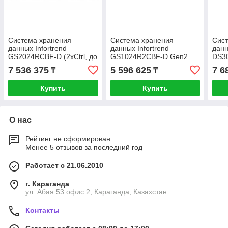
Система хранения
Система хранения
Сис
данных Infortrend
данных Infortrend
данн
GS2024RCBF-D (2xCtrl, до
GS1024R2CBF-D Gen2
DS3
24xHDD, 2xSAS12G внеш.
(2xCtrl, до 24xHDD,
(2xC
7 536 375
5 596 625
7 6
₸
₸
порт, 4x4GB, 8x1G портов
2xSAS12G внеш. порт,
2xSA
iSCSI)
4x4GB, 8x1G портов
2x4G
Купить
Купить
iSCSI)
iSCS
О нас
Рейтинг не сформирован
Менее 5 отзывов за последний год
Работает с 21.06.2010
г. Караганда
ул. Абая 53 офис 2, Караганда, Казахстан
Контакты