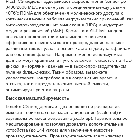
Flash CS модель поддерживает скорость чтения/записи до
3400/2000 МБ/с на один узел и соединение между узлами
40Гб/с RDMA для обеспечения молниеносного доступа к
критически важным рабочим нагрузкам таких приложений, как
высокопроизводительные вычисления (HPC) и индустрия
медиа и развлечений (M&E). Кроме того All-Flash модель
позволяет пользователям максимально повысить
эффективность системы за счет распределения данных в
различных типах пулах на основе частоты доступа к файлам
или состояния файлов. Например, менее используемые
данные могут храниться в пуле с высокой - емкостью на HDD-
дисках, а «горячие» данные — в высокопроизводительном
пуле на флэш-дисках. Таким образом, вы можете
удовлетворить как требования к сокращению времени
отклика, так и к предоставлению высокой емкости,
оптимизируя при этом затраты.
Высокая масштабируемость
EonStor CS поддерживает два решения по расширению
емкости, горизонтальное масштабирование (scale-out) и
вертикальное масштабирование(scale-up). Горизонтальное
масштабирование позволяет добавлять дополнительные
устройства (до 144 узлов) для увеличения емкости и
производительности. Производительность всего кластера