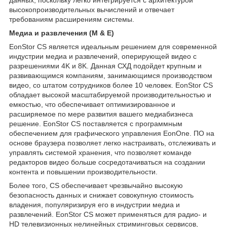
высокопроизводительных вычислений и отвечает
требованиям расширениям системы.
Медиа и развлечения (M & E)
EonStor CS является идеальным решением для современной
индустрии медиа и развлечений, оперирующей видео с
разрешениями 4K и 8K. Данная СХД подойдет крупным и
развивающимся компаниям, занимающимся производством
видео, со штатом сотрудников более 10 человек. EonStor CS
обладает высокой масштабируемой производительностью и
емкостью, что обеспечивает оптимизированное и
расширяемое по мере развития вашего медиабизнеса
решение. EonStor CS поставляется с программным
обеспечением для графического управления EonOne. ПО на
основе браузера позволяет легко настраивать, отслеживать и
управлять системой хранения, что позволяет команде
редакторов видео больше сосредотачиваться на создании
контента и повышении производительности.
Более того, CS обеспечивает чрезвычайно высокую
безопасность данных и снижает совокупную стоимость
владения, популяризируя его в индустрии медиа и
развлечений. EonStor CS может применяться для радио- и
HD телевизионных нелинейных стриминговых сервисов,