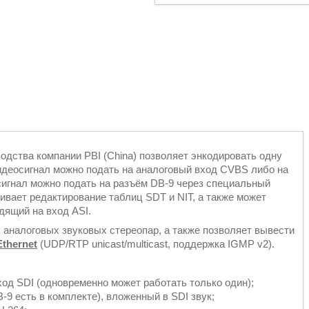
одства компании PBI (China) позволяет энкодировать одну
идеосигнал можно подать на аналоговый вход CVBS либо на
игнал можно подать на разъём DB-9 через специальный
ивает редактирование таблиц SDT и NIT, а также может
дящий на вход ASI.
 аналоговых звуковых стереопар, а также позволяет вывести
thernet
(UDP/RTP unicast/multicast, поддержка IGMP v2).
вход SDI (одновременно может работать только один);
-9 есть в комплекте), вложенный в SDI звук;