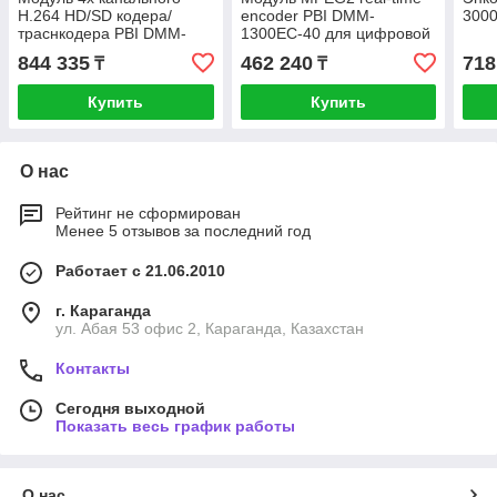
H.264 HD/SD кодера/
encoder PBI DMM-
3000
траснкодера PBI DMM-
1300EC-40 для цифровой
2410EC-S для цифровой
ГС PBI DMM-1000 used
844 335
462 240
718
₸
₸
ГС PBI DMM-1000
Купить
Купить
О нас
Рейтинг не сформирован
Менее 5 отзывов за последний год
Работает с 21.06.2010
г. Караганда
ул. Абая 53 офис 2, Караганда, Казахстан
Контакты
Сегодня выходной
Показать весь график работы
О нас