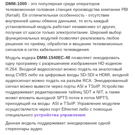
DMM-1000
- это популярная среди операторов
телевизионная головная станция производства компании PBI
(Китай). Её отличительная особенность - отсутствие
внутренней шины обмена данными, то есть каждый
установленный модуль работает независимо от других,
получая от шасси только электропитание. Широкий выбор
функциональных модулей позволяет реализовать любое
решение по приёму, обработке и вещанию телевизионных
сигналов в сетях кабельного телевидения.
Модуль кодера
DMM-1540EC-40
позволяет энкодировать
одну программу с разрешением изображения HD кодеком
H.264. Входной видеосигнал можно подать на аналоговый
вход CVBS либо на цифровые входы SD-SDI и HDMI, входной
аудиосигнал можно подать на разъём RCA. Энкодированный
сигнал можно вывести через порты ASI и TSoIP. Устройство
поддерживает редактирование таблиц SDT и NIT, а также
может вложить выходной SPTS поток в поток MPTS,
приходящий на входы ASI и TSoIP. Управление модулем
осуществляется через порт Ethernet либо с помощью
специального
устройства управления
.
Данная модель поддерживает энкодирование одной
стереопары аудио.