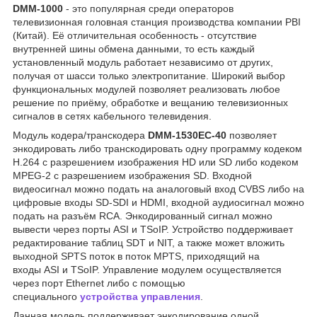
DMM-1000
- это популярная среди операторов
телевизионная головная станция производства компании PBI
(Китай). Её отличительная особенность - отсутствие
внутренней шины обмена данными, то есть каждый
установленный модуль работает независимо от других,
получая от шасси только электропитание. Широкий выбор
функциональных модулей позволяет реализовать любое
решение по приёму, обработке и вещанию телевизионных
сигналов в сетях кабельного телевидения.
Модуль кодера/транскодера
DMM-1530EC-40
позволяет
энкодировать либо транскодировать одну программу кодеком
H.264 с разрешением изображения HD или SD либо кодеком
MPEG-2 с разрешением изображения SD. Входной
видеосигнал можно подать на аналоговый вход CVBS либо на
цифровые входы SD-SDI и HDMI, входной аудиосигнал можно
подать на разъём RCA. Энкодированный сигнал можно
вывести через порты ASI и TSoIP. Устройство поддерживает
редактирование таблиц SDT и NIT, а также может вложить
выходной SPTS поток в поток MPTS, приходящий на
входы ASI и TSoIP. Управление модулем осуществляется
через порт Ethernet либо с помощью
специального
устройства управления
.
Данная модель поддерживает энкодирование одной