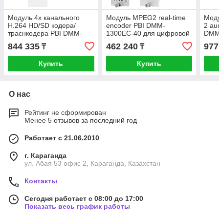
Модуль 4х канального
Модуль MPEG2 real-time
Моду
H.264 HD/SD кодера/
encoder PBI DMM-
2 au
траснкодера PBI DMM-
1300EC-40 для цифровой
DMM
2410EC-S для цифровой
ГС PBI DMM-1000 used
844 335
462 240
977
₸
₸
ГС PBI DMM-1000
Купить
Купить
О нас
Рейтинг не сформирован
Менее 5 отзывов за последний год
Работает с 21.06.2010
г. Караганда
ул. Абая 53 офис 2, Караганда, Казахстан
Контакты
Сегодня работает с 08:00 до 17:00
Показать весь график работы