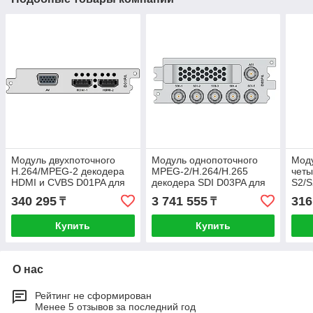
Модуль двухпоточного
Модуль однопоточного
Мод
H.264/MPEG-2 декодера
MPEG-2/H.264/H.265
четы
HDMI и CVBS D01PA для
декодера SDI D03PA для
S2/S
DCP-3000MF
DCP-3000MF
подд
340 295
3 741 555
316
₸
₸
для
Купить
Купить
О нас
Рейтинг не сформирован
Менее 5 отзывов за последний год