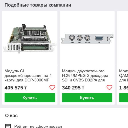
Подобные товары компании
Модуль CI
Модуль двухпоточного
Моду
дескремблирования на 4
H.264/MPEG-2 декодера
QAM
карты для DCP-3000MF
SDI и CVBS D02PA для
для
DCP-3000MF
405 575
340 295
1 8
₸
₸
Купить
Купить
О нас
Рейтинг не сформирован