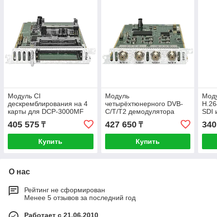
Модуль CI
Модуль
Моду
дескремблирования на 4
четырёхтюнерного DVB-
H.2
карты для DCP-3000MF
C/T/T2 демодулятора
SDI 
D01T2 для DCP-3000MF
DCP
405 575
427 650
340
₸
₸
Купить
Купить
О нас
Рейтинг не сформирован
Менее 5 отзывов за последний год
Работает с 21.06.2010