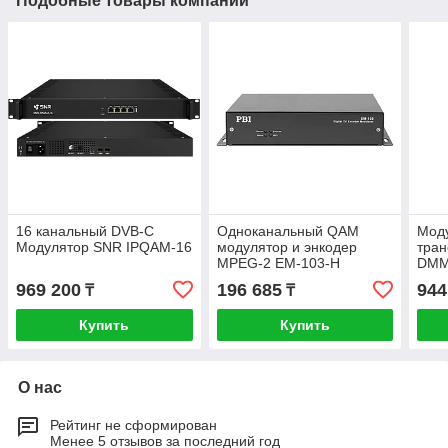
Подобные товары компании
16 канальный DVB-C
Одноканальный QAM
Моду
Модулятор SNR IPQAM-16
модулятор и энкодер
тра
MPEG-2 EM-103-H
DMM
PLP 
969 200
196 685
944
₸
₸
для 
DMM
Купить
Купить
О нас
Рейтинг не сформирован
Менее 5 отзывов за последний год