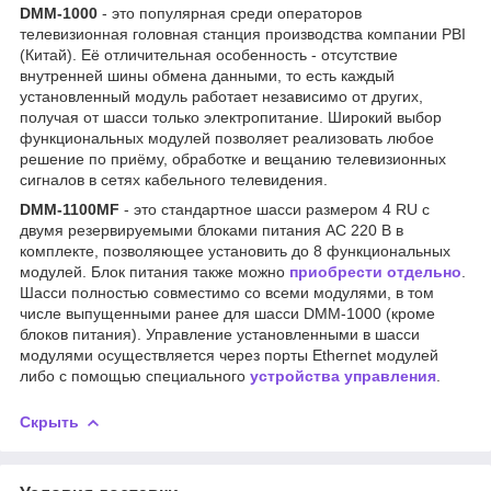
DMM-1000
- это популярная среди операторов
телевизионная головная станция производства компании PBI
(Китай). Её отличительная особенность - отсутствие
внутренней шины обмена данными, то есть каждый
установленный модуль работает независимо от других,
получая от шасси только электропитание. Широкий выбор
функциональных модулей позволяет реализовать любое
решение по приёму, обработке и вещанию телевизионных
сигналов в сетях кабельного телевидения.
DMM-1100MF
- это стандартное шасси размером 4 RU с
двумя резервируемыми блоками питания AC 220 В в
комплекте, позволяющее установить до 8 функциональных
модулей. Блок питания также можно
приобрести отдельно
.
Шасси полностью совместимо со всеми модулями, в том
числе выпущенными ранее для шасси DMM-1000 (кроме
блоков питания). Управление установленными в шасси
модулями осуществляется через порты Ethernet модулей
либо с помощью специального
устройства управления
.
Скрыть