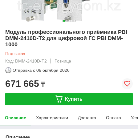
Модуль профессионального приёмника PBI
DMM-2410D-T2 для цифровой ГС PBI DMM-
1000
Под заказ
Код: DMM-2410D-T2
Розница
Отправка с
06 октября 2026
671 665
₸
Купить
Описание
Характеристики
Доставка
Оплата
Усл
Описание