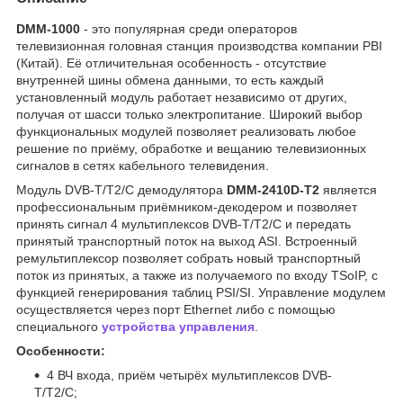
DMM-1000
- это популярная среди операторов
телевизионная головная станция производства компании PBI
(Китай). Её отличительная особенность - отсутствие
внутренней шины обмена данными, то есть каждый
установленный модуль работает независимо от других,
получая от шасси только электропитание. Широкий выбор
функциональных модулей позволяет реализовать любое
решение по приёму, обработке и вещанию телевизионных
сигналов в сетях кабельного телевидения.
Модуль DVB-T/T2/C демодулятора
DMM-2410D-T2
является
профессиональным приёмником-декодером и позволяет
принять сигнал 4 мультиплексов DVB-T/T2/C и передать
принятый транспортный поток на выход ASI. Встроенный
ремультиплексор позволяет собрать новый транспортный
поток из принятых, а также из получаемого по входу TSoIP, с
функцией генерирования таблиц PSI/SI. Управление модулем
осуществляется через порт Ethernet либо с помощью
специального
устройства управления
.
Особенности:
4 ВЧ входа, приём четырёх мультиплексов DVB-
T/T2/C;