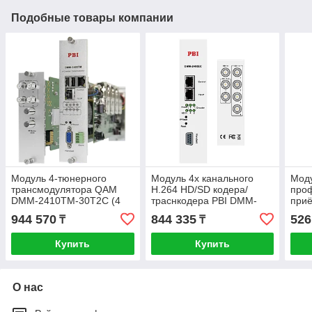
Подобные товары компании
Модуль 4-тюнерного
Модуль 4х канального
Мод
трансмодулятора QAM
H.264 HD/SD кодера/
про
DMM-2410TM-30T2C (4
траснкодера PBI DMM-
при
PLP DVB-T2 в 4 DVB-C)
2410EC-S для цифровой
241
944 570
844 335
526
₸
₸
для цифровой ГС PBI
ГС PBI DMM-1000
ГС 
DMM-1000
Купить
Купить
О нас