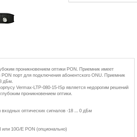
лубоким проникновением оптики PON. Приемник имеет
м PON порт для подключения абонентского ONU. Приемник
18 дБм.
корпусу Vermax-LTP-080-15-ISp является недорогим решений
 глубоким проникновением оптики.
входных оптических сигналов -18 ... 0 дБм
 или 10G/E PON (опционально)