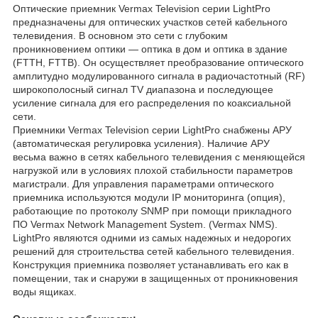
Оптические приемник Vermax Television серии LightPro
предназначены для оптических участков сетей кабельного
телевидения. В основном это сети с глубоким
проникновением оптики — оптика в дом и оптика в здание
(FTTH, FTTB). Он осуществляет преобразование оптического
амплитудно модулированного сигнала в радиочастотный (RF)
широкополосный сигнал TV диапазона и последующее
усиление сигнала для его распределения по коаксиальной
сети.
Приемники Vermax Television cерии LightPro снабжены АРУ
(автоматическая регулировка усиления). Наличие АРУ
весьма важно в сетях кабельного телевидения с меняющейся
нагрузкой или в условиях плохой стабильности параметров
магистрали. Для управления параметрами оптического
приемника используются модули IP мониторинга (опция),
работающие по протоколу SNMP при помощи прикладного
ПО Vermax Network Management System. (Vermax NMS).
LightPro являются одними из самых надежных и недорогих
решений для строительства сетей кабельного телевидения.
Конструкция приемника позволяет устанавливать его как в
помещении, так и снаружи в защищенных от проникновения
воды ящиках.