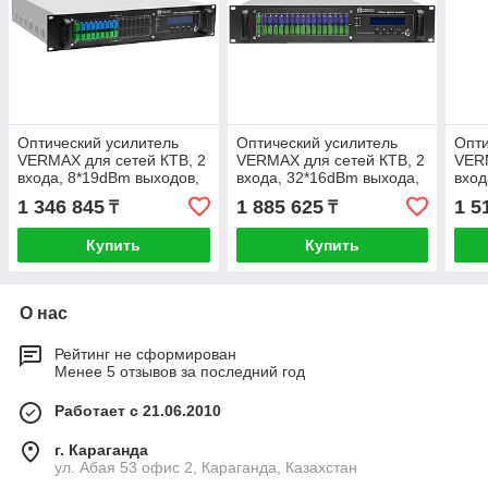
Оптический усилитель
Оптический усилитель
Опти
VERMAX для сетей КТВ, 2
VERMAX для сетей КТВ, 2
VERM
входа, 8*19dBm выходов,
входа, 32*16dBm выхода,
вход
WDM фильтр PON
WDM фильтр PON
WDM
1 346 845
1 885 625
1 5
₸
₸
Купить
Купить
О нас
Рейтинг не сформирован
Менее 5 отзывов за последний год
Работает с 21.06.2010
г. Караганда
ул. Абая 53 офис 2, Караганда, Казахстан