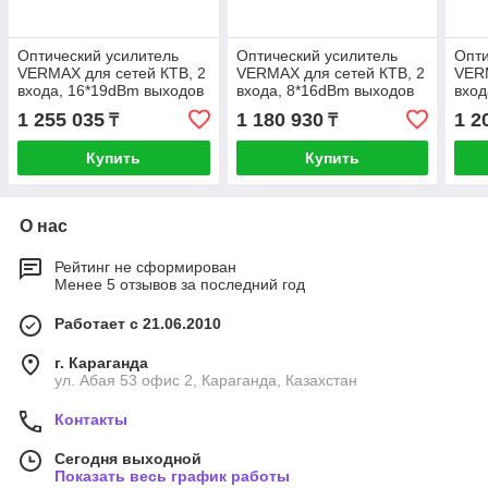
Оптический усилитель
Оптический усилитель
Опти
VERMAX для сетей КТВ, 2
VERMAX для сетей КТВ, 2
VERM
входа, 16*19dBm выходов
входа, 8*16dBm выходов
вход
1 255 035
1 180 930
1 2
₸
₸
Купить
Купить
О нас
Рейтинг не сформирован
Менее 5 отзывов за последний год
Работает с 21.06.2010
г. Караганда
ул. Абая 53 офис 2, Караганда, Казахстан
Контакты
Сегодня выходной
Показать весь график работы