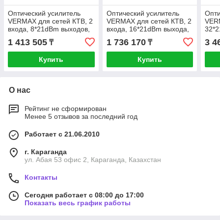
Оптический усилитель
Оптический усилитель
Опти
VERMAX для сетей КТВ, 2
VERMAX для сетей КТВ, 2
VERM
входа, 8*21dBm выходов,
входа, 16*21dBm выхода,
32*
WDM фильтр PON
WDM фильтр PON
PON
1 413 505
1 736 170
3 4
₸
₸
Купить
Купить
О нас
Рейтинг не сформирован
Менее 5 отзывов за последний год
Работает с 21.06.2010
г. Караганда
ул. Абая 53 офис 2, Караганда, Казахстан
Контакты
Сегодня работает с 08:00 до 17:00
Показать весь график работы