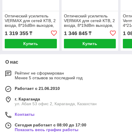
Оптический усилитель
Оптический усилитель
Опти
VERMAX для сетей КТВ, 2
VERMAX для сетей КТВ, 2
Verm
входа, 8*16dBm выходов,
входа, 8*19dBm выходов,
4*2
WDM фильтр PON
WDM фильтр PON
фил
1 319 355
1 346 845
1 0
₸
₸
Купить
Купить
О нас
Рейтинг не сформирован
Менее 5 отзывов за последний год
Работает с 21.06.2010
г. Караганда
ул. Абая 53 офис 2, Караганда, Казахстан
Контакты
Сегодня работает с 08:00 до 17:00
Показать весь график работы