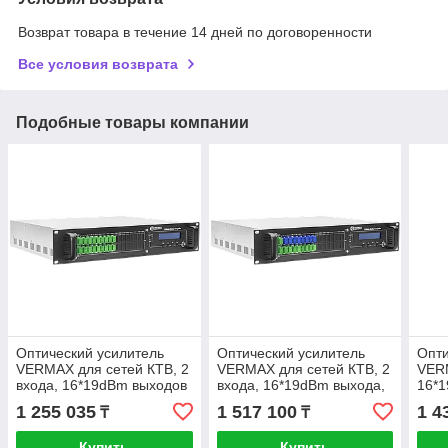
Возврат товара в течение 14 дней по договоренности
Все условия возврата
Подобные товары компании
Оптический усилитель
Оптический усилитель
Опти
VERMAX для сетей КТВ, 2
VERMAX для сетей КТВ, 2
VERM
входа, 16*19dBm выходов
входа, 16*19dBm выхода,
16*
WDM фильтр PON
PON
1 255 035
1 517 100
1 4
₸
₸
Купить
Купить