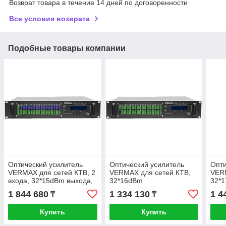
Возврат товара в течение 14 дней по договоренности
Все условия возврата
Подобные товары компании
Оптический усилитель
Оптический усилитель
Опти
VERMAX для сетей КТВ, 2
VERMAX для сетей КТВ,
VERM
входа, 32*15dBm выхода,
32*16dBm
32*
WDM фильтр PON
1 844 680
1 334 130
1 4
₸
₸
Купить
Купить