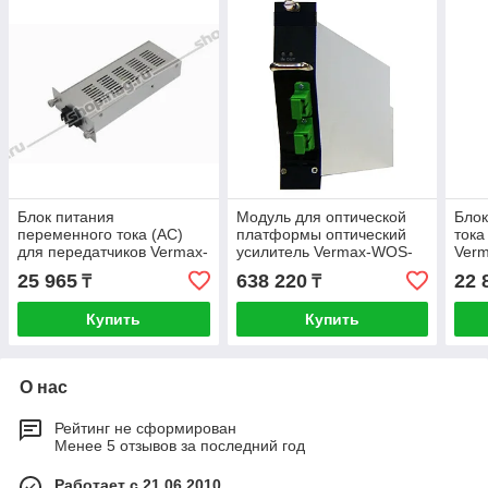
Блок питания
Модуль для оптической
Блок
переменного тока (AC)
платформы оптический
тока
для передатчиков Vermax-
усилитель Vermax-WOS-
Ver
HL-D1550/1310
EDFA-16
25 965
638 220
22 
₸
₸
Купить
Купить
О нас
Рейтинг не сформирован
Менее 5 отзывов за последний год
Работает с 21.06.2010