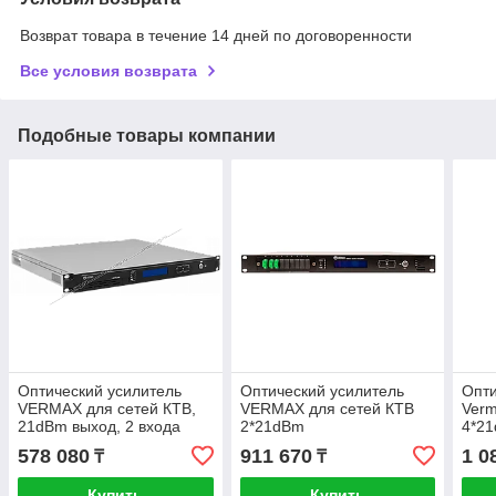
Возврат товара в течение 14 дней по договоренности
Все условия возврата
Подобные товары компании
Оптический усилитель
Оптический усилитель
Опти
VERMAX для сетей КТВ,
VERMAX для сетей КТВ
Verm
21dBm выход, 2 входа
2*21dBm
4*2
фил
578 080
911 670
1 0
₸
₸
Купить
Купить